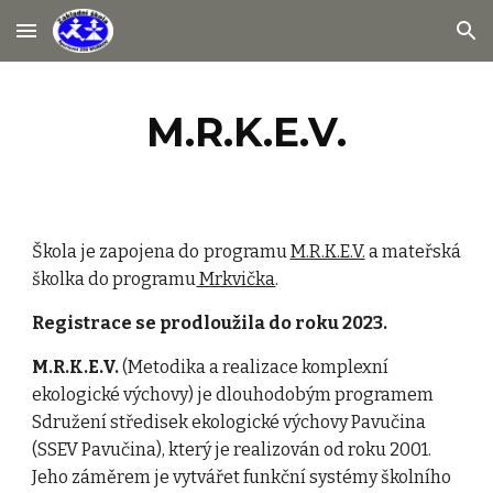
Skip to main content
Skip to navigation
M.R.K.E.V.
Škola je zapojena do programu
M.R.K.E.V.
a mateřská
školka do programu
Mrkvička
.
Registrace se prodloužila do roku 20
23
.
M.R.K.E.V.
 (Metodika a realizace komplexní 
ekologické výchovy) je dlouhodobým programem 
Sdružení středisek ekologické výchovy Pavučina 
(SSEV Pavučina), který je realizován od roku 2001. 
Jeho záměrem je vytvářet funkční systémy školního 