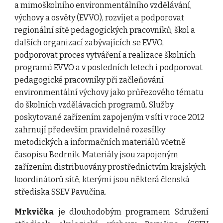
a mimoškolního environmentálního vzdělávání, 
výchovy a osvěty (EVVO), rozvíjet a podporovat 
regionální sítě pedagogických pracovníků, škol a 
dalších organizací zabývajících se EVVO, 
podporovat proces vytváření a realizace školních 
programů EVVO a v posledních letech i podporovat 
pedagogické pracovníky při začleňování 
environmentální výchovy jako průřezového tématu 
do školních vzdělávacích programů.
Služby 
poskytované zařízením zapojeným v síti v roce 2012 
zahrnují především pravidelné rozesílky 
metodických a informačních materiálů včetně 
časopisu Bedrník. Materiály jsou zapojeným 
zařízením distribuovány prostřednictvím krajských 
koordinátorů sítě, kterými jsou některá členská 
střediska SSEV Pavučina.
Mrkvička
je dlouhodobým programem Sdružení