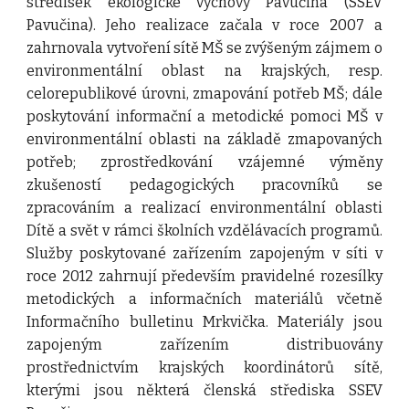
středisek ekologické výchovy Pavučina (SSEV
Pavučina). Jeho realizace začala v roce 2007 a
zahrnovala vytvoření sítě MŠ se zvýšeným zájmem o
environmentální oblast na krajských, resp.
celorepublikové úrovni, zmapování potřeb MŠ; dále
poskytování informační a metodické pomoci MŠ v
environmentální oblasti na základě zmapovaných
potřeb; zprostředkování vzájemné výměny
zkušeností pedagogických pracovníků se
zpracováním a realizací environmentální oblasti
Dítě a svět v rámci školních vzdělávacích programů.
Služby poskytované zařízením zapojeným v síti v
roce 2012 zahrnují především pravidelné rozesílky
metodických a informačních materiálů včetně
Informačního bulletinu Mrkvička. Materiály jsou
zapojeným zařízením distribuovány
prostřednictvím krajských koordinátorů sítě,
kterými jsou některá členská střediska SSEV