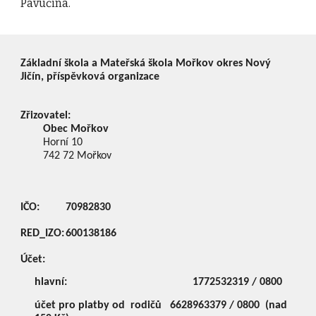
Pavučina.
Základní škola a Mateřská škola Mořkov okres Nový
Jičín, příspěvková organizace
Zřizovatel:
Obec Mořkov
Horní 10
742 72
Mořkov
IČO:
70982830
RED_IZO:
600138186
Účet:
hlavní:
1772532319 / 0800
účet pro platby od rodičů
6628963379 / 0800 (nad