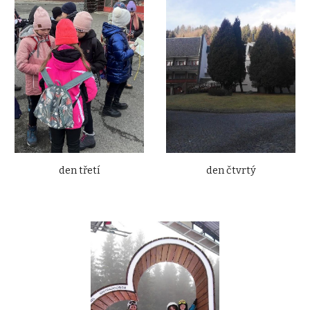
den třetí
den čtvrtý