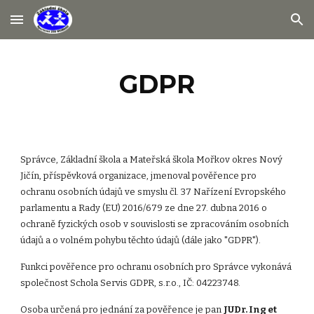
Skip to main content
Skip to navigation
GDPR
Správce, Základní škola a Mateřská škola Mořkov okres Nový 
Jičín, příspěvková organizace, jmenoval pověřence pro 
ochranu osobních údajů ve smyslu čl. 37 Nařízení Evropského 
parlamentu a Rady (EU) 2016/679 ze dne 27. dubna 2016 o 
ochraně fyzických osob v souvislosti se zpracováním osobních 
údajů a o volném pohybu těchto údajů (dále jako "GDPR").
Funkci pověřence pro ochranu osobních pro Správce vykonává 
společnost Schola Servis GDPR, s.r.o., IČ: 04223748.
Osoba určená pro jednání za pověřence je pan 
JUDr. Ing et 