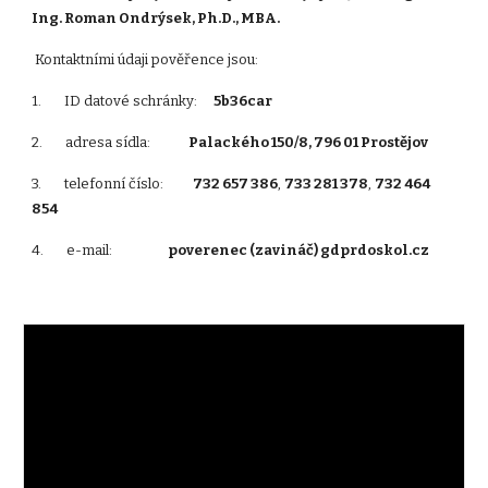
Ing. Roman Ondrýsek, Ph.D., MBA.
 Kontaktními údaji pověřence jsou:
1.       ID datové schránky:     
5b36car
2.       adresa sídla: 
                Palackého 150/8, 796 01 Prostějov
3.       telefonní číslo: 
            732 657 386
, 
733 281 378
, 
732 464 
854
4.       e-mail: 
                        poverenec (zavináč) gdprdoskol.cz