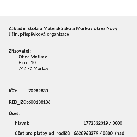
Základní škola a Mateřská škola Mořkov okres Nový
Jičín, příspěvková organizace
Zřizovatel:
Obec Mořkov
Horní 10
742 72
Mořkov
IČO:
70982830
RED_IZO:
600138186
Účet:
hlavní:
1772532319 / 0800
účet pro platby od rodičů
6628963379 / 0800 (nad