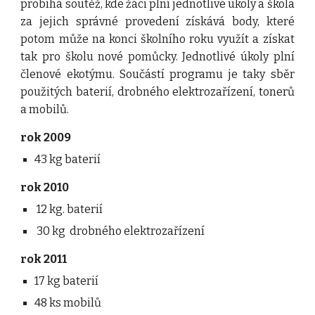
probíhá soutěž, kde žáci plní jednotlivé úkoly a škola
za jejich správné provedení získává body, které
potom může na konci školního roku využít a získat
tak pro školu nové pomůcky. Jednotlivé úkoly plní
členové ekotýmu. Součástí programu je taky sběr
použitých baterií, drobného elektrozařízení, tonerů
a mobilů.
rok 2009
43 kg baterií
rok 2010
 12 kg. baterií
 30 kg  drobného elektrozařízení
rok 2011
17 kg baterií
48 ks mobilů