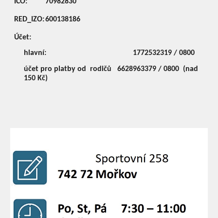
IČO:
70982830
RED_IZO:
600138186
Účet:
hlavní:
1772532319 / 0800
účet pro platby od rodičů
6628963379 / 0800 (nad
150 Kč)