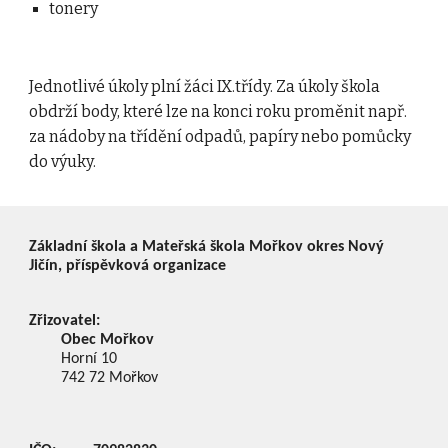
tonery
Jednotlivé úkoly plní žáci IX.třídy. Za úkoly škola 
obdrží body, které lze na konci roku proměnit např. 
za nádoby na třídění odpadů, papíry nebo pomůcky 
do výuky.
Základní škola a Mateřská škola Mořkov okres Nový
Jičín, příspěvková organizace
Zřizovatel:
Obec Mořkov
Horní 10
742 72
Mořkov