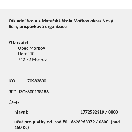
Základní škola a Mateřská škola Mořkov okres Nový
Jičín, příspěvková organizace
Zřizovatel:
Obec Mořkov
Horní 10
742 72
Mořkov
IČO:
70982830
RED_IZO:
600138186
Účet:
hlavní:
1772532319 / 0800
účet pro platby od rodičů
6628963379 / 0800 (nad
150 Kč)