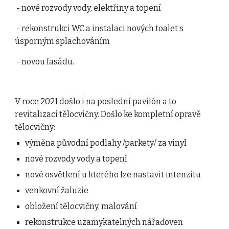
 - nové rozvody vody, elektřiny a topení
 - rekonstrukci WC a instalaci nových toalet s 
úsporným splachováním
 - novou fasádu.
V roce 2021 došlo i na poslední pavilón a to 
revitalizaci tělocvičny. Došlo ke kompletní opravě 
tělocvičny:
výměna původní podlahy /parkety/ za vinyl
nové rozvody vody a topení
nové osvětlení u kterého lze nastavit intenzitu
venkovní žaluzie
obložení tělocvičny, malování
rekonstrukce uzamykatelných nářaďoven