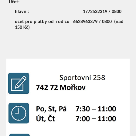
Účet:
hlavní:
1772532319 / 0800
účet pro platby od rodičů
6628963379 / 0800 (nad
150 Kč)