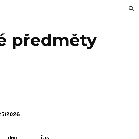
ion
né předměty
25/2026
den
čas