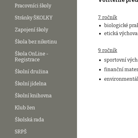
Volitelné pře
Pracovníci školy
7. ročník
Stránky ŠKOLKY
biologické pr
Zapojení školy
etická výchova
Škola bez nikotinu
9. ročník
Škola OnLine -
Registrace
sportovní výc
finanční mate
Školní družina
environmentál
Školní jídelna
Školní knihovna
Klub žen
Školská rada
SRPŠ