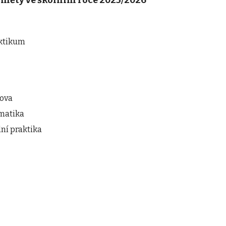
dměty ve školním roce 202
5
/202
6
aktikum
hova
matika
ní praktika