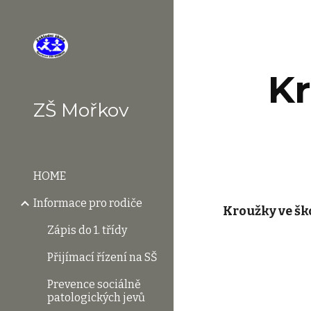
Sk
Kr
ZŠ Mořkov
HOME
Informace pro rodiče
Kroužky ve šk
Zápis do 1. třídy
Přijímací řízení na SŠ
Prevence sociálně
patologických jevů