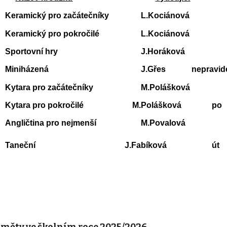
Keramický pro začátečníky
L.Kociánová
Keramický pro pokročilé
L.Kociánová
Sportovní hry
J.Horáková
Miniházená
J.Gřes
nepravide
Kytara pro začátečníky
M.Polášková
Kytara pro pokročilé M.Polášková
p
Angličtina pro nejmenší
M.Povalová
Taneční
J.Fabíková
ú