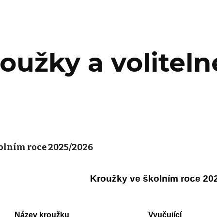
ip to main content
Skip to navigat
oužky a volitel
olním roce 20
25/2026
Kroužky ve školním roce 20
Název kroužku
Vyučující