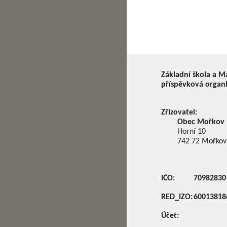
Základní škola a M
příspěvková organ
Zřizovatel:
Obec Mořkov
Horní 10
742 72
Mořkov
IČO:
70982830
RED_IZO:
60013818
Účet: