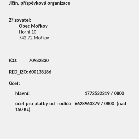
Jičín, příspěvková organizace
Zřizovatel:
Obec Mořkov
Horní 10
742 72
Mořkov
IČO:
70982830
RED_IZO:
600138186
Účet:
hlavní:
1772532319 / 0800
účet pro platby od rodičů
6628963379 / 0800 (nad
150 Kč)