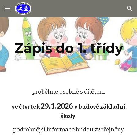
Skip to main content
Skip to navigation
Zápis do 1. třídy
proběhne osobně s dítětem
29. 1. 2026
ve čtvrtek
v budově základní
školy
podrobnější informace budou zveřejněny