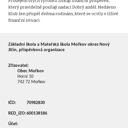
Prodejem svých výrobků získají finanční příspěvek, 
který pravidelně posílají nadaci Dobrý anděl. Nedávno 
Klub žen přispěl dvěma rodinám, které se ocitly v tíživé 
finanční situaci.
Základní škola a Mateřská škola Mořkov okres Nový
Jičín, příspěvková organizace
Zřizovatel:
Obec Mořkov
Horní 10
742 72
Mořkov
IČO:
70982830
RED_IZO:
600138186
Účet: