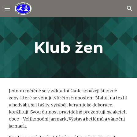
Skip to main content
Skip to navigation
Klub žen
Jednou měíčně se v základní škole scházejí šikovné 
ženy, které se věnují tvůrčím činnostem. Malují na textil 
a hedvábí, šijí tašky, vyrábějí keramické dekorace, 
korálkují. Svou činnost pravidelně prezentují na akcích 
obce - Velikonoční jarmark, Výstava betlémů a vánoční 
jarmark.