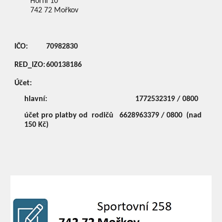
Horní 10
742 72
Mořkov
IČO:
70982830
RED_IZO:
600138186
Účet:
hlavní:
1772532319 / 0800
účet pro platby od rodičů
6628963379 / 0800 (nad
150 Kč)