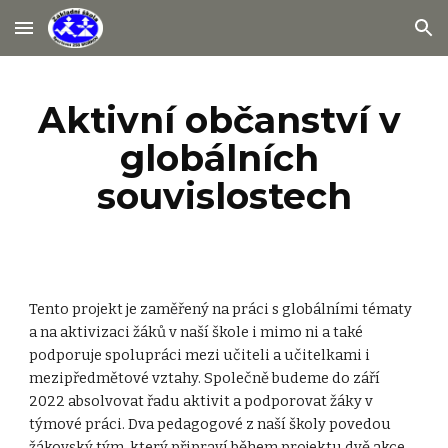
Skip to main content
Skip to navigation
Aktivní občanství v 
globálních 
souvislostech
Tento projekt je zaměřený na práci s globálními tématy 
a na aktivizaci žáků v naší škole i mimo ni a také 
podporuje spolupráci mezi učiteli a učitelkami i 
mezipředmětové vztahy. Společně budeme do září 
2022 absolvovat řadu aktivit a podporovat žáky v 
týmové práci. Dva pedagogové z naší školy povedou 
žákovský tým, který připraví během projektu dvě akce 