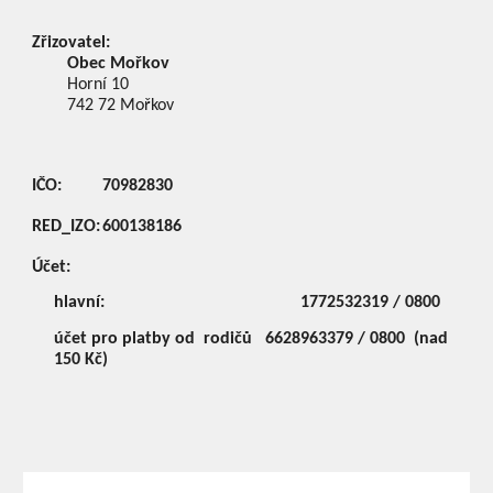
Zřizovatel:
Obec Mořkov
Horní 10
742 72
Mořkov
IČO:
70982830
RED_IZO:
600138186
Účet:
hlavní:
1772532319 / 0800
účet pro platby od rodičů
6628963379 / 0800 (nad
150 Kč)