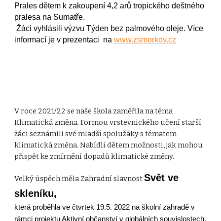
Prales dětem k zakoupení 4,2 arů tropického deštného 
pralesa na Sumatře.
 Žáci vyhlásili výzvu Týden bez palmového oleje. Více 
informací je v prezentaci  na 
www.zsmorkov.cz
V roce 2021/22 se naše škola zaměřila na téma 
Klimatická změna. Formou vrstevnického učení starší 
žáci seznámili své mladší spolužáky s tématem 
klimatická změna. Nabídli dětem možnosti, jak mohou 
přispět ke zmírnění dopadů klimatické změny. 
Svět ve 
Velký úspěch měla Zahradní slavnost 
skleníku, 
která proběhla ve čtvrtek
 19.5. 2022 na školní zahradě v 
rámci projektu Aktivní občanství v globálních souvislostech.  