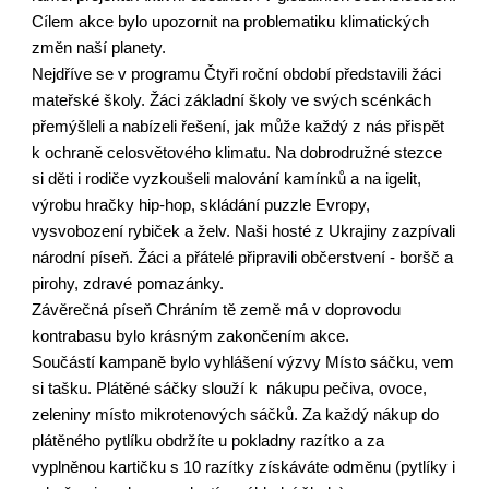
Cílem akce bylo upozornit na problematiku klimatických 
změn naší planety. 
Nejdříve se v programu Čtyři roční období představili žáci 
mateřské školy. Žáci základní školy ve svých scénkách 
přemýšleli a nabízeli řešení, jak může každý z nás přispět 
k ochraně celosvětového klimatu. Na dobrodružné stezce 
si děti i rodiče vyzkoušeli malování kamínků a na igelit, 
výrobu hračky hip-hop, skládání puzzle Evropy, 
vysvobození rybiček a želv. Naši hosté z Ukrajiny zazpívali 
národní píseň. Žáci a přátelé připravili občerstvení - boršč a 
pirohy, zdravé pomazánky. 
Závěrečná píseň Chráním tě země má v doprovodu 
kontrabasu bylo krásným zakončením akce. 
Součástí kampaně bylo vyhlášení výzvy Místo sáčku, vem 
si tašku. Plátěné sáčky slouží k  nákupu pečiva, ovoce, 
zeleniny místo mikrotenových sáčků. Za každý nákup do 
plátěného pytlíku obdržíte u pokladny razítko a za 
vyplněnou kartičku s 10 razítky získáváte odměnu (pytlíky i 