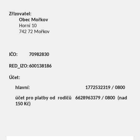
Zřizovatel:
Obec Mořkov
Horní 10
742 72
Mořkov
IČO:
70982830
RED_IZO:
600138186
Účet:
hlavní:
1772532319 / 0800
účet pro platby od rodičů
6628963379 / 0800 (nad
150 Kč)